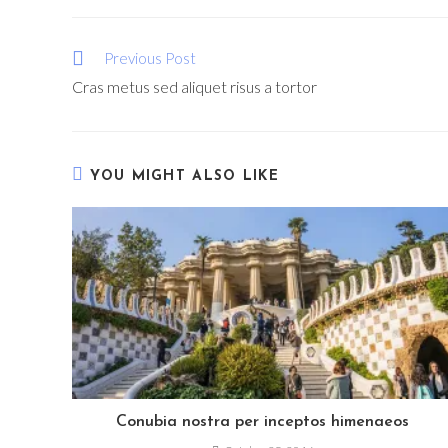
THIS
CONTENT
Read
Previous Post
more
Cras metus sed aliquet risus a tortor
articles
YOU MIGHT ALSO LIKE
Conubia nostra per inceptos himenaeos