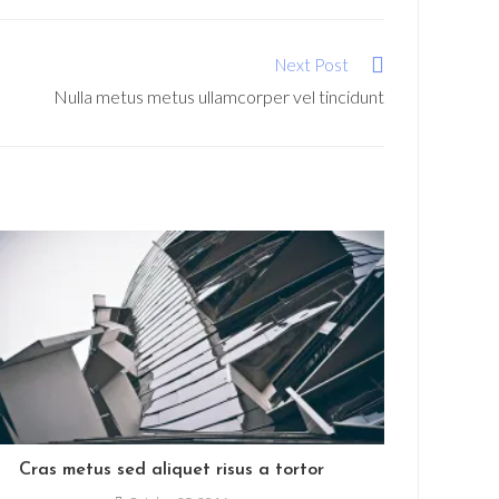
a
a
a
a
a
a
a
ew
new
new
new
new
new
new
new
indow
window
window
window
window
window
window
window
Next Post
Nulla metus metus ullamcorper vel tincidunt
Cras metus sed aliquet risus a tortor