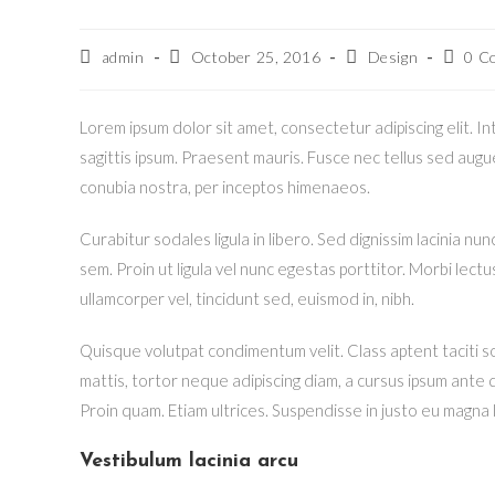
Post
Post
Post
Post
admin
October 25, 2016
Design
0 C
author:
published:
category:
comme
Lorem ipsum dolor sit amet, consectetur adipiscing elit. I
sagittis ipsum. Praesent mauris. Fusce nec tellus sed augu
conubia nostra, per inceptos himenaeos.
Curabitur sodales ligula in libero. Sed dignissim lacinia 
sem. Proin ut ligula vel nunc egestas porttitor. Morbi lectus 
ullamcorper vel, tincidunt sed, euismod in, nibh.
Quisque volutpat condimentum velit. Class aptent taciti s
mattis, tortor neque adipiscing diam, a cursus ipsum ante qu
Proin quam. Etiam ultrices. Suspendisse in justo eu magna 
Vestibulum lacinia arcu