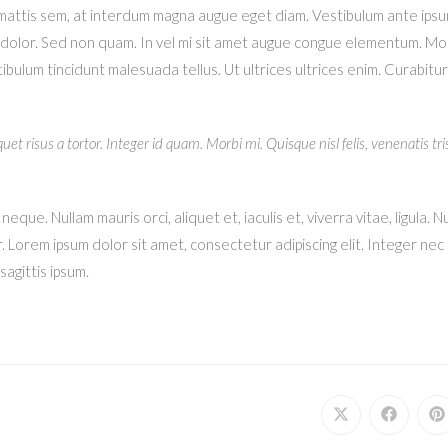
ttis sem, at interdum magna augue eget diam. Vestibulum ante ipsum p
t dolor. Sed non quam. In vel mi sit amet augue congue elementum. Morb
tibulum tincidunt malesuada tellus. Ut ultrices ultrices enim. Curabitur
uet risus a tortor. Integer id quam. Morbi mi. Quisque nisl felis, venenatis tri
 neque. Nullam mauris orci, aliquet et, iaculis et, viverra vitae, ligula.
r. Lorem ipsum dolor sit amet, consectetur adipiscing elit. Integer ne
sagittis ipsum.
Opens
Opens
O
in
in
in