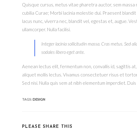
Quisque cursus, metus vitae pharetra auctor, sem massa ma
cubilia Curae; Morbi lacinia molestie dui. Praesent blandi
lacus nunc, viverra nec, blandit vel, egestas et, augue. Ves
ullamcorper. Nulla facilisi.
Integer lacinia sollicitudin massa. Cras metus. Sed aliq
sodales libero eget ante.
Aenean lectus elit, fermentum non, convallis id, sagittis at,
aliquet mollis lectus. Vivamus consectetuer risus et torto
Sed nisi. Nulla quis sem at nibh elementum imperdiet. Duis 
TAGS
:
DESIGN
SHARE
PLEASE SHARE THIS