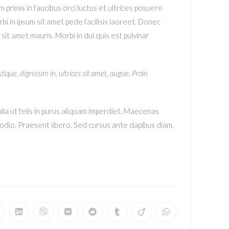
rimis in faucibus orci luctus et ultrices posuere
i in ipsum sit amet pede facilisis laoreet. Donec
 sit amet mauris. Morbi in dui quis est pulvinar
stique, dignissim in, ultrices sit amet, augue. Proin
 Nulla ut felis in purus aliquam imperdiet. Maecenas
c odio. Praesent libero. Sed cursus ante dapibus diam.
pens
Opens
Opens
Opens
Opens
Opens
Opens
Opens
in
in
in
in
in
in
in