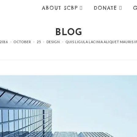
ABOUT SCBP
DONATE
G
BLOG
2016
>
OCTOBER
>
25
>
DESIGN
>
QUIS LIGULA LACINIA ALIQUET MAURIS 