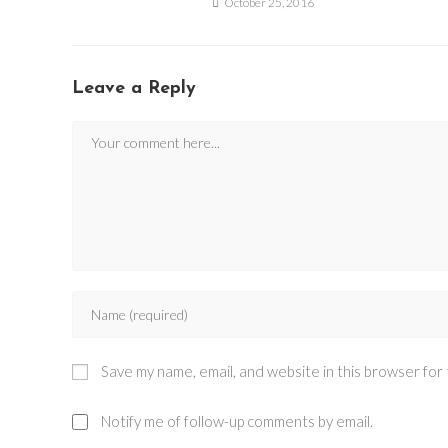
October 25, 2016
Leave a Reply
Comment
Enter
your
name
Save my name, email, and website in this browser for
or
username
Notify me of follow-up comments by email.
to