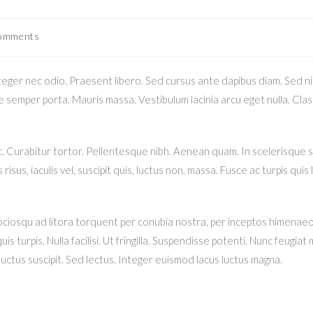
omments
nts:
nteger nec odio. Praesent libero. Sed cursus ante dapibus diam. Sed ni
e semper porta. Mauris massa. Vestibulum lacinia arcu eget nulla. Clas
nunc. Curabitur tortor. Pellentesque nibh. Aenean quam. In scelerisque 
risus, iaculis vel, suscipit quis, luctus non, massa. Fusce ac turpis quis
ociosqu ad litora torquent per conubia nostra, per inceptos himenaeos
is turpis. Nulla facilisi. Ut fringilla. Suspendisse potenti. Nunc feugia
luctus suscipit. Sed lectus. Integer euismod lacus luctus magna.